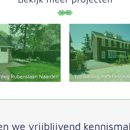
nleg Rubenslaan Naarden
Tuinaanleg met fietsenst
en we vrijblijvend kennism