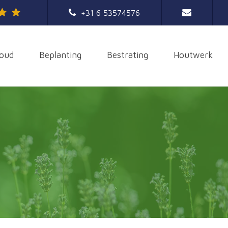
+31 6 53574576
oud
Beplanting
Bestrating
Houtwerk