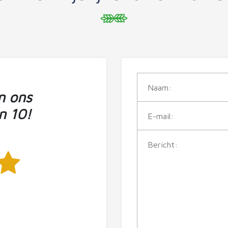
n ons
n 10!