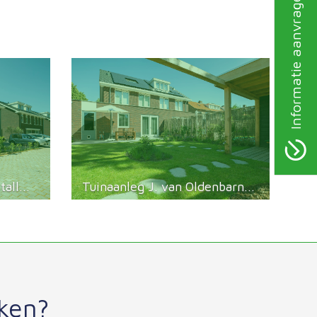
Informatie aanvragen
all...
Tuinaanleg J. van Oldenbarn...
aken?